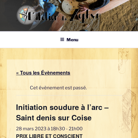
Aller
au
contenu
principal
Atelier du
Auto-construire ses moyens de production d'énergie
Menu
Zephyr
« Tous les Évènements
Cet évènement est passé.
Initiation soudure à l’arc –
Saint denis sur Coise
28 mars 2023 à 18h30
-
21h00
PRIX LIBRE ET CONSCIENT