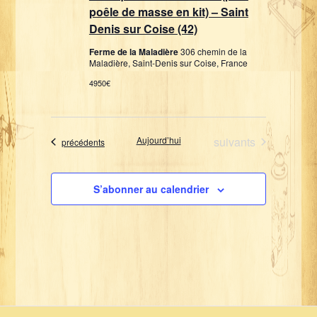
m
poêle de masse en kit) – Saint
t
e
Denis sur Coise (42)
a
n
t
Ferme de la Maladière
306 chemin de la
t
Maladière, Saint-Denis sur Coise, France
i
4950€
o
n
s
Évènements
Aujourd’hui
suivants
Évènements
précédents
S’abonner au calendrier