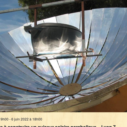
à 9h00
-
6 juin 2022 à 18h00
 à construire un cuiseur solaire parabolique – Lyon 7