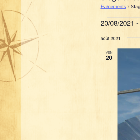
Évènements
Stag
Évènemen
20/08/2021
 -
S
août 2021
é
l
VEN
e
20
c
t
i
o
n
n
e
z
u
n
e