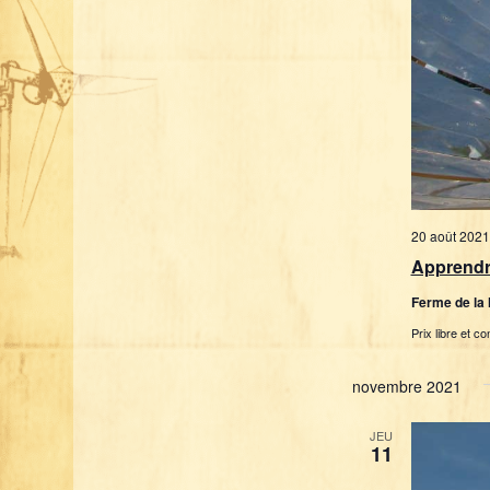
d
a
t
e
.
20 août 2021
Apprendre
Ferme de la
Prix libre et co
novembre 2021
JEU
11