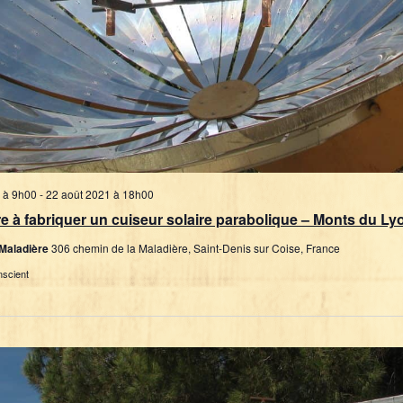
 à 9h00
-
22 août 2021 à 18h00
 à fabriquer un cuiseur solaire parabolique – Monts du Lyo
 Maladière
306 chemin de la Maladière, Saint-Denis sur Coise, France
nscient