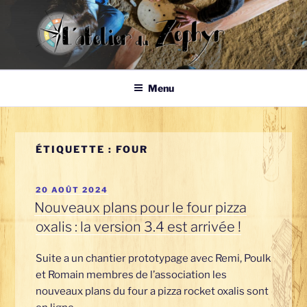
Aller
au
contenu
principal
Atelier du
Auto-construire ses moyens de production d'énergie
Menu
Zephyr
ÉTIQUETTE :
FOUR
PUBLIÉ
20 AOÛT 2024
LE
Nouveaux plans pour le four pizza
oxalis : la version 3.4 est arrivée !
Suite a un chantier prototypage avec Remi, Poulk
et Romain membres de l’association les
nouveaux plans du four a pizza rocket oxalis sont