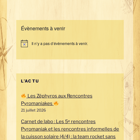
Évènements à venir
Il n’y a pas d’évènements à venir.
N
o
t
i
c
e
L’ACTU
Les Zéphyros aux Rencontres
Pyromaniakes
21 juillet 2026
Carnet de labo : Les 5ᵉ rencontres
Pyromaniak et les rencontres informelles de
la cuisson solaire (4/4) : la team rocket sans