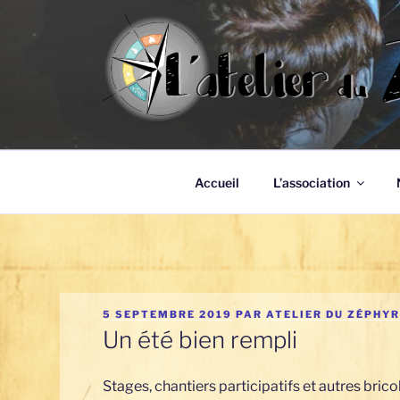
Aller
au
contenu
principal
Atelier du Ze
Auto-construire ses moyens de production d'énergie
Accueil
L’association
PUBLIÉ
5 SEPTEMBRE 2019
PAR
ATELIER DU ZÉPHY
LE
Un été bien rempli
Stages, chantiers participatifs et autres bri