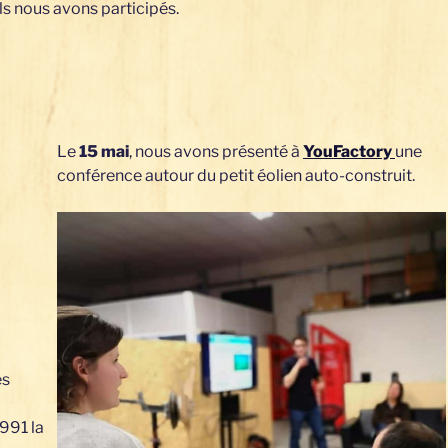
s nous avons participés.
Le
15 mai
, nous avons présenté à
YouFactory
une
conférence autour du petit éolien auto-construit.
es
991 la