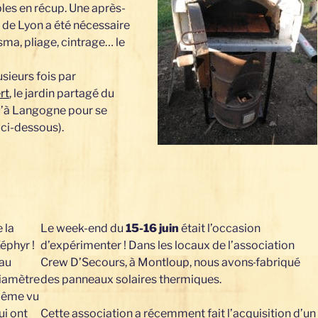
bles en récup. Une après-
A de Lyon a été nécessaire
sma, pliage, cintrage… le
usieurs fois par
rt
, le jardin partagé du
qu’à Langogne pour se
ci-dessous).
e la
Le week-end du
15-16 juin
était l’occasion
éphyr !
d’expérimenter ! Dans les locaux de l’association
 au
Crew D’Secours, à Montloup, nous avons
fabriqué
diamètre
des panneaux solaires thermiques.
 même vu
ui ont
Cette association a récemment fait l’acquisition d’un