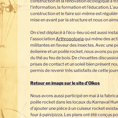
construction et la rénovation écologique à tr
l’information, la formation et l’éducation. L’a
construction et le faire soi-même est réguli
mise en avant par la structure et nous on aime
On s’est déplacé à l’éco-lieu où est aussi insta
l’association
Arthropologia
qui mène des act
militantes en faveur des insectes. Avec une p
éolienne et un poêle rocket, nous avons pu p
du thé au feu de bois. De chouettes discussio
prises de contact et un soleil bien présent no
permis de revenir très satisfaits de cette jour
Retour en image sur le site d’Oïkos
Nous avons aussi participé en mai à la fabric
poêle rocket dans les locaux du Karnaval Huma
d’ajouter une pièce à un cuiseur rocket existan
four à pain/pizza. Les plans ont été conçus p