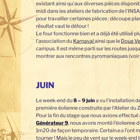
existant ainsi qu’aux diverses pièces disponi
midi dans les ateliers de fabrication de l’INS
pour travailler certaines pièces : découpe pla
résultat vaut le détour !
Le four fonctionne bien et a déjà été utilisé pl
l’association du
Karnaval
ainsi que le
Doua Ve
campus. Il est même parti sur les routes jus
montrer aux rencontres pyromaniaques (voir 
JUIN
Le week-end du
8 – 9 juin
a vu l’installation d
première éolienne construite par l’Atelier du Z
Pour la fin du stage que nous avions effectué
Générateur 9
, nous avons monté l’éolienne 
1m20 de façon temporaire. Certain.e.s l’ont
tourner ! Mais le peu de vent sur le week-end l