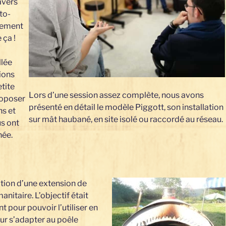
avers
uto-
èrement
 ça !
llée
ions
etite
Lors d’une session assez complète, nous avons
roposer
présenté en détail le modèle Piggott, son installation
ns et
sur mât haubané, en site isolé ou raccordé au réseau.
us ont
née.
ation d’une extension de
nitaire. L’objectif était
t pour pouvoir l’utiliser en
our s’adapter au poêle