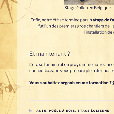
Stage éolien en Belgique
Enfin, notre été se termine par un
stage de f
fut l’un des premiers gros chantiers de l’a
l’installation de
Et maintenant ?
L’été se termine et on programme notre année :
connecté.e.s, on vous prépare plein de choses
Vous souhaitez organiser une formation ?
CATÉGORIES
ACTU
,
POÊLE À BOIS
,
STAGE ÉOLIENNE